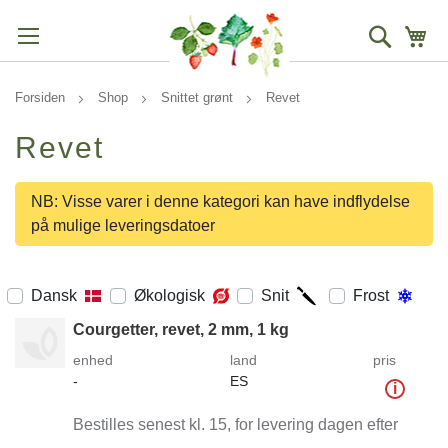
Søg
Mi
Forsiden
Shop
Snittet grønt
Revet
Revet
NB: Visse varer i denne kategori kan have indflydelse
på mulige leveringsdatoer
Dansk
Økologisk
Snit
Frost
Courgetter, revet, 2 mm, 1 kg
enhed
land
pris
-
ES
i
Bestilles senest kl. 15, for levering dagen efter