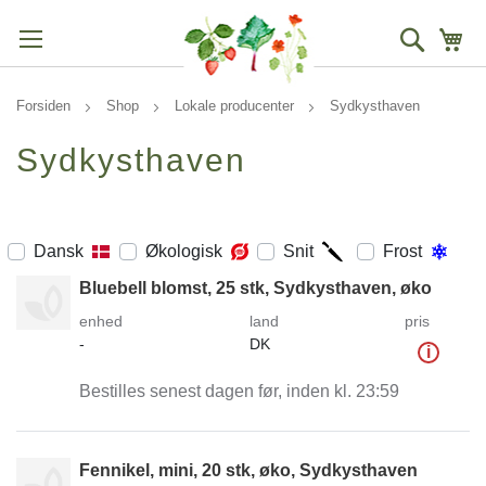
Søg
Mi
Forsiden
Shop
Lokale producenter
Sydkysthaven
Sydkysthaven
Dansk
Økologisk
Snit
Frost
Bluebell blomst, 25 stk, Sydkysthaven, øko
enhed
land
pris
-
DK
i
Bestilles senest dagen før, inden kl. 23:59
Fennikel, mini, 20 stk, øko, Sydkysthaven