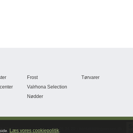
ter
Frost
Tørvarer
center
Valrhona Selection
Nødder
DK-2630 Taastrup - Tlf:. + 45 36 46 34 20 - kontakt@ingwersen.dk -
Læs vores cookiepolitik
eside.
.