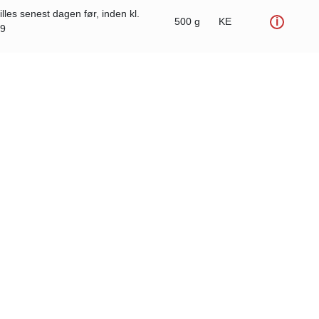
illes senest dagen før, inden kl.
500 g
KE
i
59