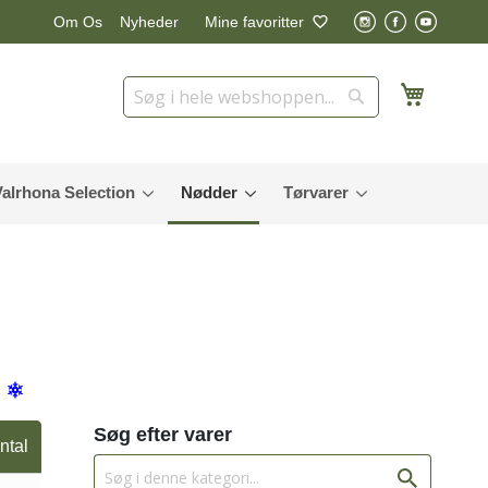
Nyheder
Mine favoritter
Om Os
Min in
Søg
Søg
Valrhona Selection
Nødder
Tørvarer
Søg efter varer
ntal