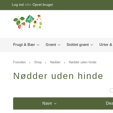
Log ind
eller
Opret bruger
Frugt & Bær
Grønt
Snittet grønt
Urter &
Forsiden
Shop
Nødder
Nødder uden hinde
Nødder uden hinde
Navn
Dea