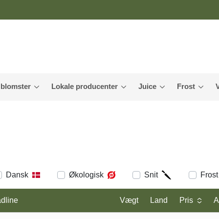
 blomster
Lokale producenter
Juice
Frost
Dansk
Økologisk
Snit
Frost
dline
Vægt
Land
Pris
A