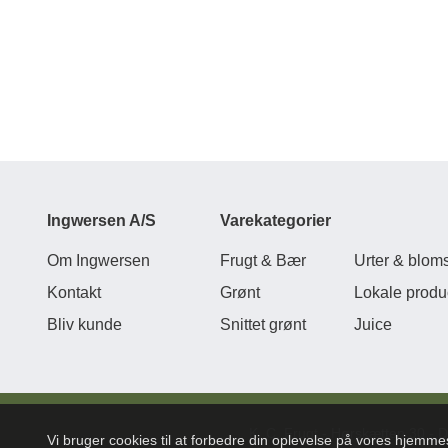
Ingwersen A/S
Varekategorier
Om Ingwersen
Frugt & Bær
Urter & bloms
Kontakt
Grønt
Lokale produ
Bliv kunde
Snittet grønt
Juice
K. C. Frugt - Hørskætten 30 - 
Vi bruger cookies til at forbedre din oplevelse på vores hjemm