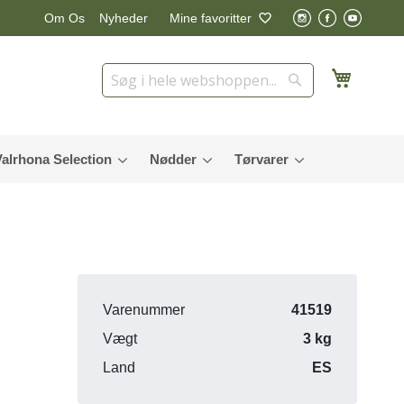
Nyheder
Mine favoritter
Om Os
Min in
Søg
Søg
Valrhona Selection
Nødder
Tørvarer
Varenummer
41519
Vægt
3 kg
Land
ES