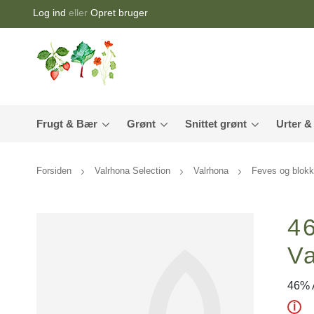
Log ind
eller
Opret bruger
Frugt & Bær
Grønt
Snittet grønt
Urter &
Forsiden
Valrhona Selection
Valrhona
Feves og blok
4
V
46% A
i