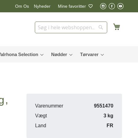
Nyheder
Mine favoritter
Om Os
Min in
Søg
Søg
Valrhona Selection
Nødder
Tørvarer
g,
Varenummer
9551470
Vægt
3 kg
Land
FR